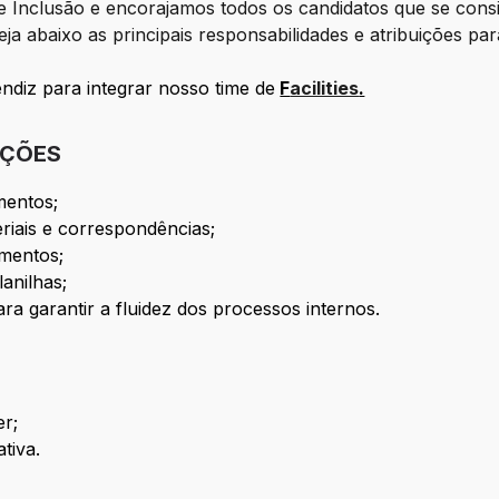
Inclusão e encorajamos todos os candidatos que se consi
ja abaixo as principais responsabilidades e atribuições par
iz para integrar nosso time de
F
acilities
.
IÇÕES
mentos;
riais e correspondências;
umentos;
anilhas;
a garantir a fluidez dos processos internos.
er;
tiva.