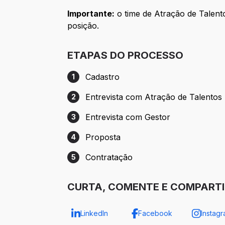
Importante:
o time de Atração de Talento
posição.
ETAPAS DO PROCESSO
Cadastro
1
Etapa 1: Cadastro
Entrevista com Atração de Talentos
2
Etapa 2: Entrevista com Atração de Talen
Entrevista com Gestor
3
Etapa 3: Entrevista com Gestor
Proposta
4
Etapa 4: Proposta
Contratação
5
Etapa 5: Contratação
CURTA, COMENTE E COMPARTI
LinkedIn
Facebook
Instag